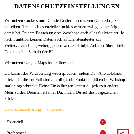
DATENSCHUTZEINSTELLUNGEN
SPRACHE ÄNDERN
DE
BURGER
Wir nutzen Cookies und Dienste Dritter, um unseren Onlineshop zu
betreiben. Technisch essenzielle Cookies werden zwingend benötigt,
MENÜ´S
damit bei Deinem Besuch unseres Webshops auch alles funktioniert. Je
nach Funktion können Daten auch an Diensteanbieter zur
KEBAP & TÜRKISCHE PIZZA
Weiterverarbeitung weitergegeben werden. Einige Anbieter übermitteln
TASCHENPIZZA
Daten auch außerhalb der EU.
PIZZA
Wir nutzen Google Maps im Onlineshop.
Du kannst der Verarbeitung widersprechen, indem Du "Alle ablehnen"
PINSA
klickst. In diesem Fall sind allerdings die Funktionalitäten im Webshop
ROLLEN & FLADENBROT
stark eingeschränkt. Deine Einstellungen kannst du jederzeit ändern.
Mehr zu den Diensten erfährst Du, indem Du auf das Fragezeichen
NUDELN & AUFLÄUFE
klickst.
SALATE
Datenschutzerklärung
Impressum
FRITTEN
Essenziell
FRITTIER ATELIER
Präferenzen