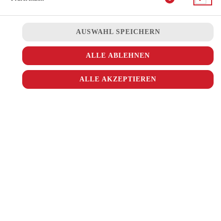
COMBO SNACK-BOXEN
MENÜ´S
AUSWAHL SPEICHERN
DIPS & SAUCEN
GRILL & MORE
ALLE ABLEHNEN
KIDSMENÜ
ALLE AKZEPTIEREN
NACHTISCH
ALKOHOLFREIE GETRÄNKE
ALKOHOLISCHE GETRÄNKE
KEBAPBROT MENÜ
Wähle dein Menü
JETZT BESTELLEN