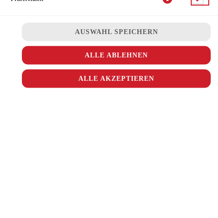
COMBO SNACK-BOXEN
FRITTEN
AUSWAHL SPEICHERN
DIPS & SAUCEN
GRILL & MORE
ALLE ABLEHNEN
KIDSMENÜ
ALLE AKZEPTIEREN
NACHTISCH
ALKOHOLFREIE GETRÄNKE
ALKOHOLISCHE GETRÄNKE
SUPERCRUNCH FRITTEN GR.
Supercrunch Fritten
JETZT BESTELLEN