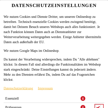
DATENSCHUTZEINSTELLUNGEN
SPRACHE ÄNDERN
DE
BURGER
Wir nutzen Cookies und Dienste Dritter, um unseren Onlineshop zu
betreiben. Technisch essenzielle Cookies werden zwingend benötigt,
MENÜ´S
damit bei Deinem Besuch unseres Webshops auch alles funktioniert. Je
nach Funktion können Daten auch an Diensteanbieter zur
KEBAP & TÜRKISCHE PIZZA
Weiterverarbeitung weitergegeben werden. Einige Anbieter übermitteln
TASCHENPIZZA
Daten auch außerhalb der EU.
PIZZA
Wir nutzen Google Maps im Onlineshop.
Du kannst der Verarbeitung widersprechen, indem Du "Alle ablehnen"
PINSA
klickst. In diesem Fall sind allerdings die Funktionalitäten im Webshop
ROLLEN & FLADENBROT
stark eingeschränkt. Deine Einstellungen kannst du jederzeit ändern.
Mehr zu den Diensten erfährst Du, indem Du auf das Fragezeichen
NUDELN & AUFLÄUFE
klickst.
SALATE
Datenschutzerklärung
Impressum
FRITTEN
Essenziell
FRITTIER ATELIER
Präferenzen