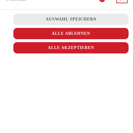
AUSWAHL SPEICHERN
mit Burger Sauce, Tomaten, knackiger Salat, rote Zwiebel,
Hirtenkäse, frische Gurken und Beef Patty (150gramm)
ALLE ABLEHNEN
JETZT BESTELLEN
ALLE AKZEPTIEREN
© 2026
Ala Turka
Impressum
Datenschutz
Datenschutzeinstellungen
Barrierefreiheit
AGB
Lieferdienstsoftware und Webshop von
SIDES