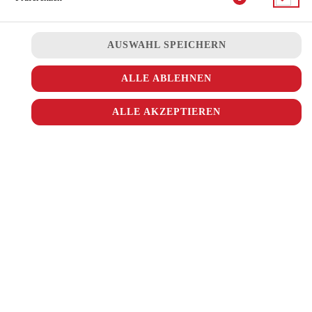
JETZT BESTELLEN
AUSWAHL SPEICHERN
ALLE ABLEHNEN
ALLE AKZEPTIEREN
© 2026
Ala Turka
Impressum
Datenschutz
Datenschutzeinstellungen
Barrierefreiheit
AGB
Lieferdienstsoftware und Webshop von
SIDES