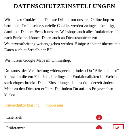
DATENSCHUTZEINSTELLUNGEN
SPRACHE ÄNDERN
DE
Wir nutzen Cookies und Dienste Dritter, um unseren Onlineshop zu
betreiben. Technisch essenzielle Cookies werden zwingend benötigt,
damit bei Deinem Besuch unseres Webshops auch alles funktioniert. Je
nach Funktion können Daten auch an Diensteanbieter zur
Weiterverarbeitung weitergegeben werden. Einige Anbieter übermitteln
Daten auch außerhalb der EU.
CHILLI CHEESE NUGGETS 12
Wir nutzen Google Maps im Onlineshop.
STÜCK
Du kannst der Verarbeitung widersprechen, indem Du "Alle ablehnen"
klickst. In diesem Fall sind allerdings die Funktionalitäten im Webshop
stark eingeschränkt. Deine Einstellungen kannst du jederzeit ändern.
Mehr zu den Diensten erfährst Du, indem Du auf das Fragezeichen
klickst.
Datenschutzerklärung
Impressum
Essenziell
Chilli Cheese Nuggets 12 Stück
Präferenzen