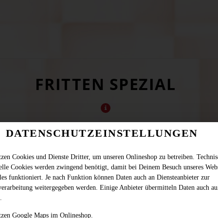
FRITTEN SPEZIAL
DATENSCHUTZEINSTELLUNGEN
tzen Cookies und Dienste Dritter, um unseren Onlineshop zu betreiben. Techni
ielle Cookies werden zwingend benötigt, damit bei Deinem Besuch unseres Web
les funktioniert. Je nach Funktion können Daten auch an Diensteanbieter zur
verarbeitung weitergegeben werden. Einige Anbieter übermitteln Daten auch au
Supercrunch Fritten spezial, frisch Zwiebel, Ketchup & Majonaise
.
JETZT BESTELLEN
tzen Google Maps im Onlineshop.