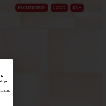
SPRACHE ÄNDER
REGISTRIEREN
LOGIN
DE
sch
shops
ßerhalb