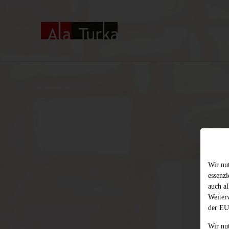
Wir nu
essenz
auch al
Weiter
der EU
Wir nu