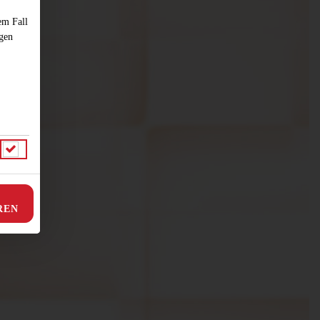
em Fall
ngen
REN