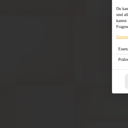
Du kan
sind al
kannst 
Frageze
Datens
Essenz
Präfe