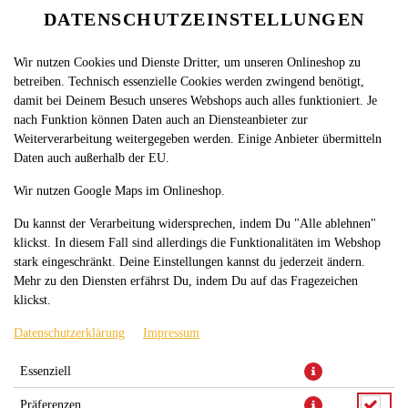
DATENSCHUTZEINSTELLUNGEN
SPRACHE ÄNDERN
DE
Wir nutzen Cookies und Dienste Dritter, um unseren Onlineshop zu
betreiben. Technisch essenzielle Cookies werden zwingend benötigt,
damit bei Deinem Besuch unseres Webshops auch alles funktioniert. Je
nach Funktion können Daten auch an Diensteanbieter zur
Weiterverarbeitung weitergegeben werden. Einige Anbieter übermitteln
Daten auch außerhalb der EU.
KARTOFFELGRATIN MIT KÄSE
Wir nutzen Google Maps im Onlineshop.
UND SCHINKEN
Du kannst der Verarbeitung widersprechen, indem Du "Alle ablehnen"
klickst. In diesem Fall sind allerdings die Funktionalitäten im Webshop
stark eingeschränkt. Deine Einstellungen kannst du jederzeit ändern.
Mehr zu den Diensten erfährst Du, indem Du auf das Fragezeichen
klickst.
Datenschutzerklärung
Impressum
Essenziell
Kartoffelgratin mit Käse, Putenschinken, Sauce Hollandaise und
Präferenzen