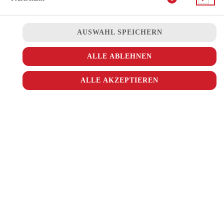
Käse überbacken
JETZT BESTELLEN
AUSWAHL SPEICHERN
ALLE ABLEHNEN
ALLE AKZEPTIEREN
© 2026
Ala Turka
Impressum
Datenschutz
Datenschutzeinstellungen
Barrierefreiheit
AGB
Lieferdienstsoftware und Webshop von
SIDES