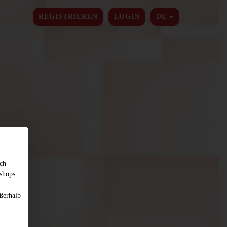
SPRACHE ÄNDER
REGISTRIEREN
LOGIN
DE
sch
shops
ßerhalb