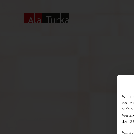
Wir nu
essenz
auch al
Weiter
der EU
Wir nu