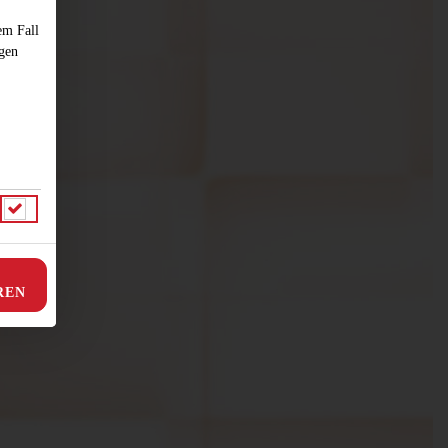
em Fall
ngen
REN