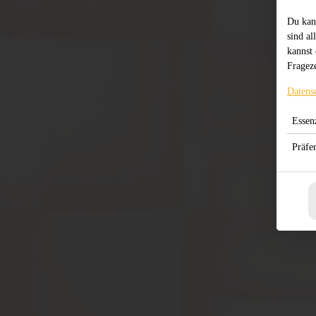
Du kan
sind al
kannst 
Frageze
Datens
Essenz
Präfe