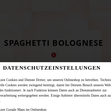
SPAGHETTI BOLOGNESE
DATENSCHUTZEINSTELLUNGEN
tzen Cookies und Dienste Dritter, um unseren Onlineshop zu betreiben. Techni
ielle Cookies werden zwingend benötigt, damit bei Deinem Besuch unseres Web
les funktioniert. Je nach Funktion können Daten auch an Diensteanbieter zur
verarbeitung weitergegeben werden. Einige Anbieter übermitteln Daten auch au
mit Bolognese Sauce (Rindfleisch)
.
JETZT BESTELLEN
tzen Google Maps im Onlineshop.