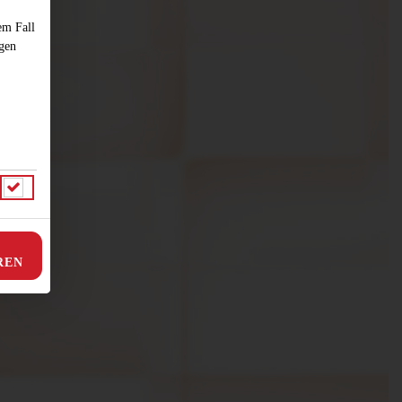
em Fall
ngen
REN