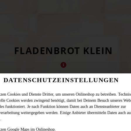
FLADENBROT KLEIN
DATENSCHUTZEINSTELLUNGEN
tzen Cookies und Dienste Dritter, um unseren Onlineshop zu betreiben. Techni
ielle Cookies werden zwingend benötigt, damit bei Deinem Besuch unseres Web
les funktioniert. Je nach Funktion können Daten auch an Diensteanbieter zur
verarbeitung weitergegeben werden. Einige Anbieter übermitteln Daten auch au
.
JETZT BESTELLEN
tzen Google Maps im Onlineshop.