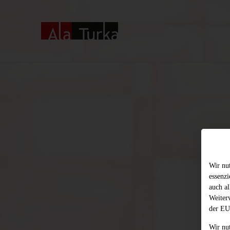
Wir nu
essenz
auch al
Weiter
der EU
Wir nu