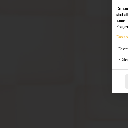
Du kan
sind al
kannst 
Frageze
Datens
Essenz
Präfe