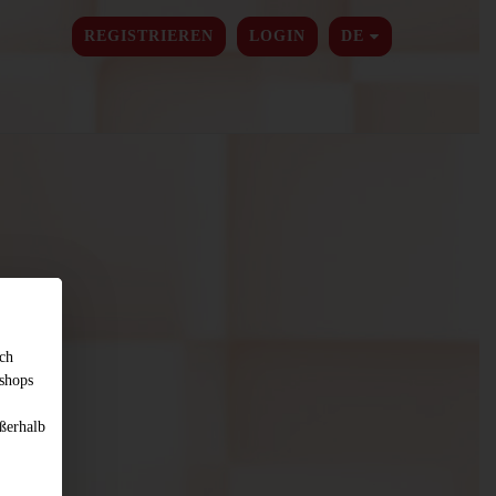
SPRACHE ÄNDER
REGISTRIEREN
LOGIN
DE
sch
shops
ßerhalb