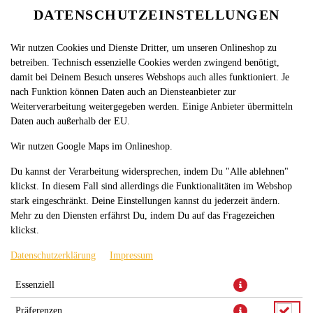
DATENSCHUTZEINSTELLUNGEN
SPRACHE ÄNDERN
DE
Wir nutzen Cookies und Dienste Dritter, um unseren Onlineshop zu
betreiben. Technisch essenzielle Cookies werden zwingend benötigt,
damit bei Deinem Besuch unseres Webshops auch alles funktioniert. Je
nach Funktion können Daten auch an Diensteanbieter zur
Weiterverarbeitung weitergegeben werden. Einige Anbieter übermitteln
Daten auch außerhalb der EU.
SCHINKEN ROLLE KLEIN
Wir nutzen Google Maps im Onlineshop.
Du kannst der Verarbeitung widersprechen, indem Du "Alle ablehnen"
klickst. In diesem Fall sind allerdings die Funktionalitäten im Webshop
stark eingeschränkt. Deine Einstellungen kannst du jederzeit ändern.
Mehr zu den Diensten erfährst Du, indem Du auf das Fragezeichen
klickst.
Datenschutzerklärung
Impressum
Fladenbrot mit Eisbergsalat, Tomaten, Gurken, Formfleisch-
Essenziell
Vorderschinken und Remoulade
Präferenzen