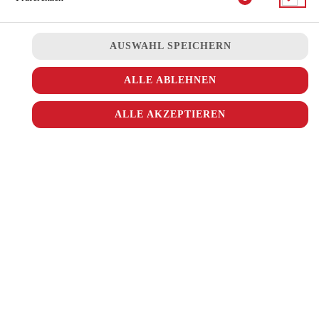
JETZT BESTELLEN
AUSWAHL SPEICHERN
ALLE ABLEHNEN
ALLE AKZEPTIEREN
© 2026
Ala Turka
Impressum
Datenschutz
Datenschutzeinstellungen
Barrierefreiheit
AGB
Lieferdienstsoftware und Webshop von
SIDES