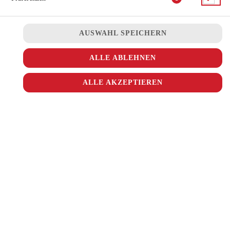
JETZT BESTELLEN
AUSWAHL SPEICHERN
ALLE ABLEHNEN
ALLE AKZEPTIEREN
© 2026
Ala Turka
Impressum
Datenschutz
Datenschutzeinstellungen
Barrierefreiheit
AGB
Lieferdienstsoftware und Webshop von
SIDES