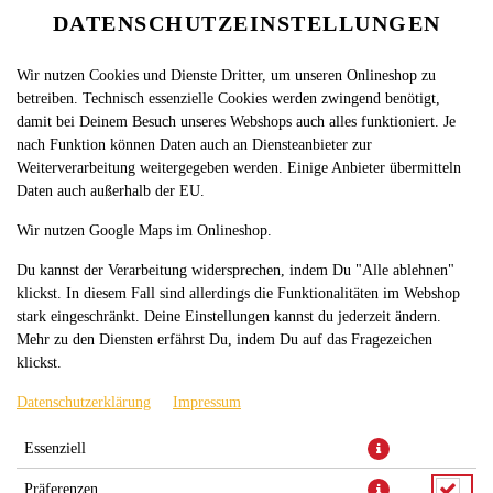
DATENSCHUTZEINSTELLUNGEN
SPRACHE ÄNDERN
DE
Wir nutzen Cookies und Dienste Dritter, um unseren Onlineshop zu
betreiben. Technisch essenzielle Cookies werden zwingend benötigt,
damit bei Deinem Besuch unseres Webshops auch alles funktioniert. Je
nach Funktion können Daten auch an Diensteanbieter zur
Weiterverarbeitung weitergegeben werden. Einige Anbieter übermitteln
Daten auch außerhalb der EU.
SALAMI ROLLE MITTEL
Wir nutzen Google Maps im Onlineshop.
Du kannst der Verarbeitung widersprechen, indem Du "Alle ablehnen"
klickst. In diesem Fall sind allerdings die Funktionalitäten im Webshop
stark eingeschränkt. Deine Einstellungen kannst du jederzeit ändern.
Mehr zu den Diensten erfährst Du, indem Du auf das Fragezeichen
klickst.
Datenschutzerklärung
Impressum
Fladenbrot mit Eisbergsalat, Tomaten, Gurken, Salami und
Essenziell
Remoulade
Präferenzen