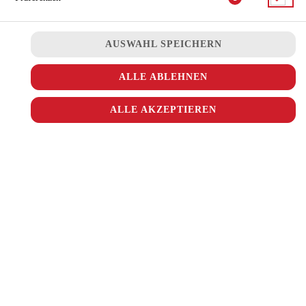
AUSWAHL SPEICHERN
ALLE ABLEHNEN
ALLE AKZEPTIEREN
© 2026
Ala Turka
Impressum
Datenschutz
Datenschutzeinstellungen
Barrierefreiheit
AGB
Lieferdienstsoftware und Webshop von
SIDES