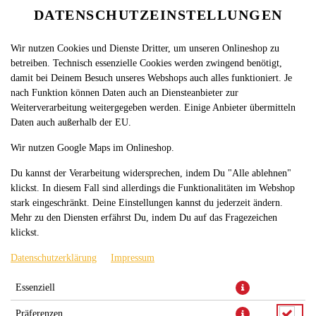
DATENSCHUTZEINSTELLUNGEN
SPRACHE ÄNDERN
DE
Wir nutzen Cookies und Dienste Dritter, um unseren Onlineshop zu
betreiben. Technisch essenzielle Cookies werden zwingend benötigt,
damit bei Deinem Besuch unseres Webshops auch alles funktioniert. Je
nach Funktion können Daten auch an Diensteanbieter zur
Weiterverarbeitung weitergegeben werden. Einige Anbieter übermitteln
Daten auch außerhalb der EU.
VEGETARISCHE ROLLE
Wir nutzen Google Maps im Onlineshop.
GROSS
Du kannst der Verarbeitung widersprechen, indem Du "Alle ablehnen"
klickst. In diesem Fall sind allerdings die Funktionalitäten im Webshop
stark eingeschränkt. Deine Einstellungen kannst du jederzeit ändern.
Mehr zu den Diensten erfährst Du, indem Du auf das Fragezeichen
klickst.
Fladenbrot mit Eisbergsalat, Paprika, Hirtenkäse, Krautsalat,
Datenschutzerklärung
Impressum
Tomaten, Zwiebeln und Zaziki
Essenziell
JETZT BESTELLEN
Präferenzen