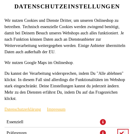
DATENSCHUTZEINSTELLUNGEN
SPRACHE ÄNDERN
DE
Wir nutzen Cookies und Dienste Dritter, um unseren Onlineshop zu
betreiben. Technisch essenzielle Cookies werden zwingend benötigt,
damit bei Deinem Besuch unseres Webshops auch alles funktioniert. Je
nach Funktion können Daten auch an Diensteanbieter zur
Weiterverarbeitung weitergegeben werden. Einige Anbieter übermitteln
Daten auch außerhalb der EU.
SUMMER SALAT
Wir nutzen Google Maps im Onlineshop.
Du kannst der Verarbeitung widersprechen, indem Du "Alle ablehnen"
klickst. In diesem Fall sind allerdings die Funktionalitäten im Webshop
stark eingeschränkt. Deine Einstellungen kannst du jederzeit ändern.
Mehr zu den Diensten erfährst Du, indem Du auf das Fragezeichen
klickst.
Datenschutzerklärung
Impressum
mit Eisbergsalat, Gurken, Hähnchenbruststreifen, Ananas, Käse und
Essenziell
Tomaten
Präferenzen