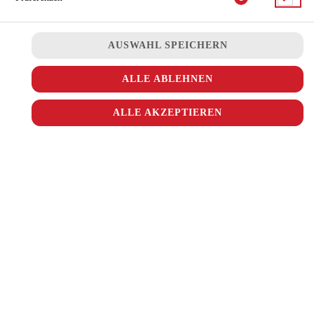
JETZT BESTELLEN
AUSWAHL SPEICHERN
ALLE ABLEHNEN
ALLE AKZEPTIEREN
© 2026
Ala Turka
Impressum
Datenschutz
Datenschutzeinstellungen
Barrierefreiheit
AGB
Lieferdienstsoftware und Webshop von
SIDES