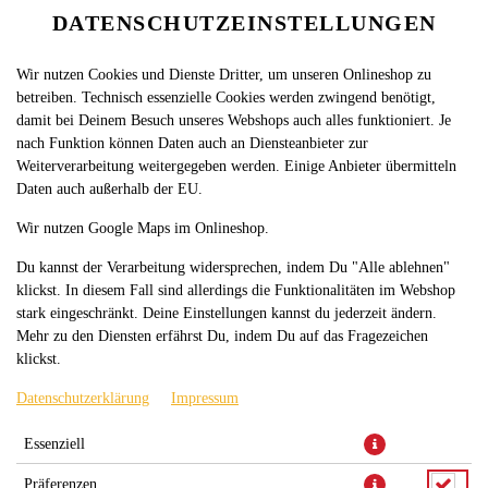
DATENSCHUTZEINSTELLUNGEN
SPRACHE ÄNDERN
DE
Wir nutzen Cookies und Dienste Dritter, um unseren Onlineshop zu
betreiben. Technisch essenzielle Cookies werden zwingend benötigt,
damit bei Deinem Besuch unseres Webshops auch alles funktioniert. Je
nach Funktion können Daten auch an Diensteanbieter zur
Weiterverarbeitung weitergegeben werden. Einige Anbieter übermitteln
Daten auch außerhalb der EU.
2 X OREO DONUT MIT KAKAO
Wir nutzen Google Maps im Onlineshop.
Du kannst der Verarbeitung widersprechen, indem Du "Alle ablehnen"
klickst. In diesem Fall sind allerdings die Funktionalitäten im Webshop
stark eingeschränkt. Deine Einstellungen kannst du jederzeit ändern.
Mehr zu den Diensten erfährst Du, indem Du auf das Fragezeichen
klickst.
Datenschutzerklärung
Impressum
Ringförmiger Donut aus Hefeteig mit Kakao und leicht
Essenziell
abgerundeter Oberfläche, gefüllt mit Cremefüllung mit
Präferenzen
Vanillegeschmack, glasiert mit weißer Glasur und bestreut mit