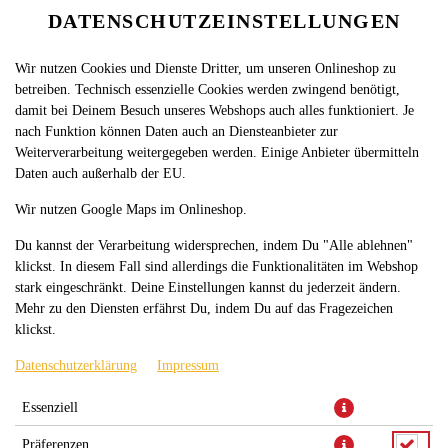
DATENSCHUTZEINSTELLUNGEN
SPRACHE ÄNDERN
DE
Wir nutzen Cookies und Dienste Dritter, um unseren Onlineshop zu
betreiben. Technisch essenzielle Cookies werden zwingend benötigt,
damit bei Deinem Besuch unseres Webshops auch alles funktioniert. Je
nach Funktion können Daten auch an Diensteanbieter zur
Weiterverarbeitung weitergegeben werden. Einige Anbieter übermitteln
Daten auch außerhalb der EU.
BAKLAVA 4 STÜCK
Wir nutzen Google Maps im Onlineshop.
Du kannst der Verarbeitung widersprechen, indem Du "Alle ablehnen"
klickst. In diesem Fall sind allerdings die Funktionalitäten im Webshop
stark eingeschränkt. Deine Einstellungen kannst du jederzeit ändern.
Mehr zu den Diensten erfährst Du, indem Du auf das Fragezeichen
klickst.
Datenschutzerklärung
Impressum
Baklava ist eine aus dem orientalischen Raum stammende Süßware
Essenziell
aus dünnen Teigschichten.
Präferenzen