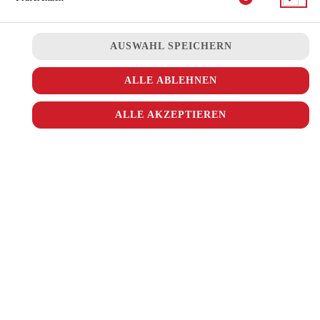
JETZT BESTELLEN
AUSWAHL SPEICHERN
ALLE ABLEHNEN
ALLE AKZEPTIEREN
© 2026
Ala Turka
Impressum
Datenschutz
Datenschutzeinstellungen
Barrierefreiheit
AGB
Lieferdienstsoftware und Webshop von
SIDES