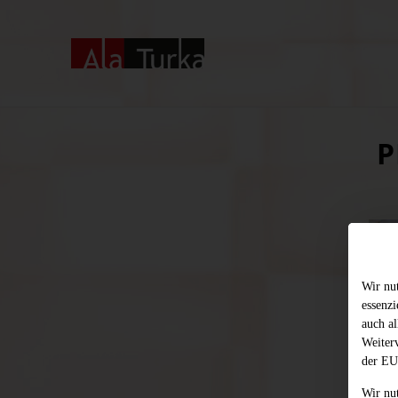
P
Wir nu
essenz
auch al
Weiter
der EU
Wir nu