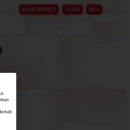
SPRACHE ÄNDER
REGISTRIEREN
LOGIN
DE
M
sch
shops
ßerhalb