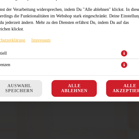
nst der Verarbeitung widersprechen, indem Du "Alle ablehnen" klickst. In dies
lerdings die Funktionalitäten im Webshop stark eingeschränkt. Deine Einstellu
du jederzeit ändern. Mehr zu den Diensten erfährst Du, indem Du auf das
ichen klickst.
mit Tomatensauce, Thunfisch, Zwiebeln und Käse
chutzerklärung
Impressum
JETZT BESTELLEN
iell
renzen
AUSWAHL
ALLE
ALLE
SPEICHERN
ABLEHNEN
AKZEPTIE