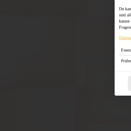
Du kan
sind al
kannst 
Frageze
Datens
Essenz
Präfe