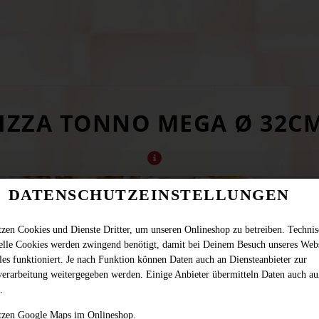
IZZA TONNO MEGA Ø 32C
DATENSCHUTZEINSTELLUNGEN
tzen Cookies und Dienste Dritter, um unseren Onlineshop zu betreiben. Techni
ielle Cookies werden zwingend benötigt, damit bei Deinem Besuch unseres Web
les funktioniert. Je nach Funktion können Daten auch an Diensteanbieter zur
verarbeitung weitergegeben werden. Einige Anbieter übermitteln Daten auch au
.
tzen Google Maps im Onlineshop.