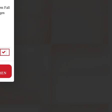
em Fall
ngen
REN