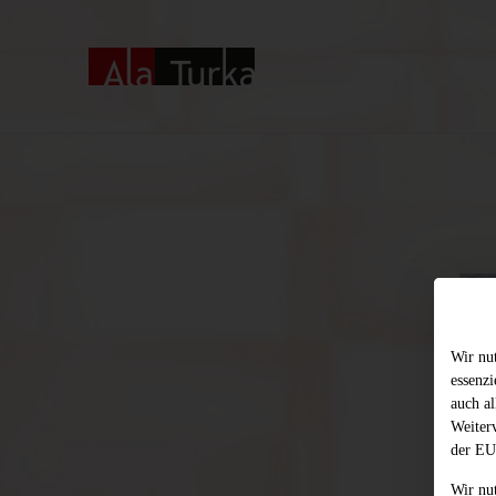
Wir nu
essenz
auch al
Weiter
der EU
Wir nu