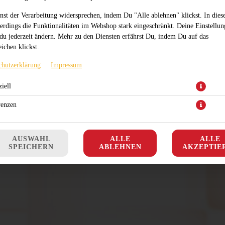
nst der Verarbeitung widersprechen, indem Du "Alle ablehnen" klickst. In dies
lerdings die Funktionalitäten im Webshop stark eingeschränkt. Deine Einstellu
du jederzeit ändern. Mehr zu den Diensten erfährst Du, indem Du auf das
ichen klickst.
mit Tomatensauce, Thunfisch, Zwiebeln und Käse
chutzerklärung
Impressum
JETZT BESTELLEN
iell
renzen
AUSWAHL
ALLE
ALLE
SPEICHERN
ABLEHNEN
AKZEPTIE