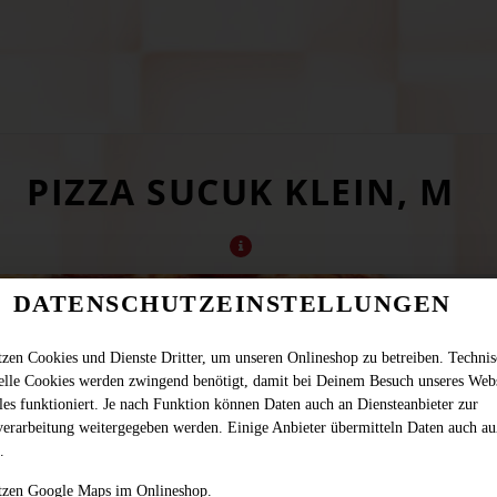
PIZZA SUCUK KLEIN, M
DATENSCHUTZEINSTELLUNGEN
tzen Cookies und Dienste Dritter, um unseren Onlineshop zu betreiben. Techni
ielle Cookies werden zwingend benötigt, damit bei Deinem Besuch unseres Web
les funktioniert. Je nach Funktion können Daten auch an Diensteanbieter zur
verarbeitung weitergegeben werden. Einige Anbieter übermitteln Daten auch au
.
tzen Google Maps im Onlineshop.