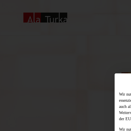
Wir nu
essenz
auch al
Weiter
der EU
Wir nu