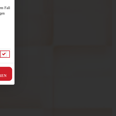
em Fall
ngen
REN