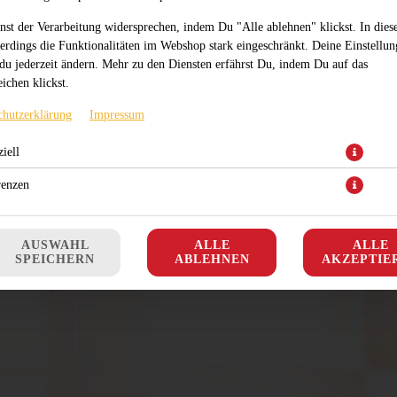
nst der Verarbeitung widersprechen, indem Du "Alle ablehnen" klickst. In dies
lerdings die Funktionalitäten im Webshop stark eingeschränkt. Deine Einstellu
du jederzeit ändern. Mehr zu den Diensten erfährst Du, indem Du auf das
ichen klickst.
mit Tomatensauce, türkischer Knoblauchwurst und Käse
chutzerklärung
Impressum
JETZT BESTELLEN
iell
renzen
AUSWAHL
ALLE
ALLE
SPEICHERN
ABLEHNEN
AKZEPTIE