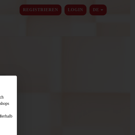
SPRACHE ÄNDER
REGISTRIEREN
LOGIN
DE
sch
shops
ßerhalb