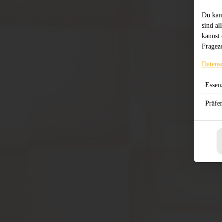
Du kan
sind al
kannst 
Frageze
Datens
Essenz
Präfe