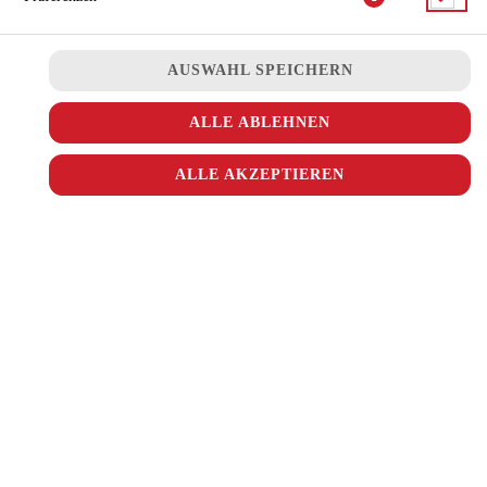
AUSWAHL SPEICHERN
mit Rindergehacktes, Thunfisch, Pilzen, Sucuk und Käse
ALLE ABLEHNEN
JETZT BESTELLEN
ALLE AKZEPTIEREN
© 2026
Ala Turka
Impressum
Datenschutz
Datenschutzeinstellungen
Barrierefreiheit
AGB
Lieferdienstsoftware und Webshop von
SIDES