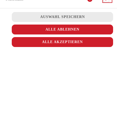
AUSWAHL SPEICHERN
mit Tomatensauce, Pilzen, Paprika, Zwiebeln, Artischocken und
Käse
ALLE ABLEHNEN
JETZT BESTELLEN
ALLE AKZEPTIEREN
© 2026
Ala Turka
Impressum
Datenschutz
Datenschutzeinstellungen
Barrierefreiheit
AGB
Lieferdienstsoftware und Webshop von
SIDES