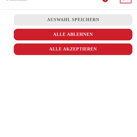
JETZT BESTELLEN
AUSWAHL SPEICHERN
ALLE ABLEHNEN
ALLE AKZEPTIEREN
© 2026
Ala Turka
Impressum
Datenschutz
Datenschutzeinstellungen
Barrierefreiheit
AGB
Lieferdienstsoftware und Webshop von
SIDES