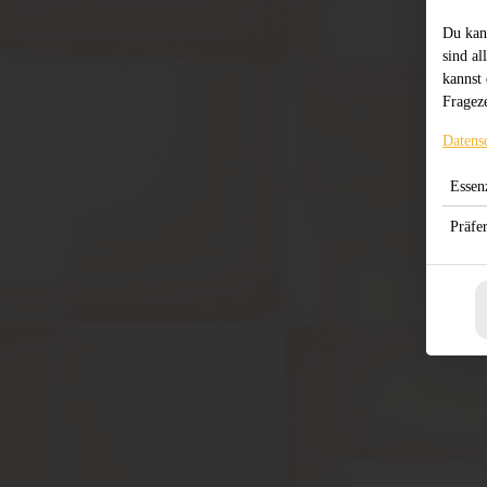
Du kan
sind al
kannst 
Frageze
Datens
Essenz
Präfe