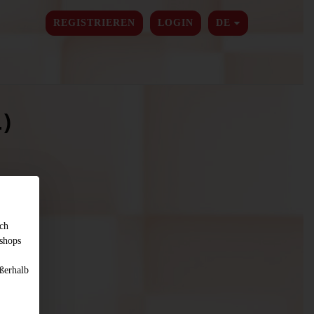
SPRACHE ÄNDER
REGISTRIEREN
LOGIN
DE
)
sch
shops
ßerhalb
d Tomaten