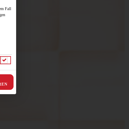
em Fall
ngen
REN