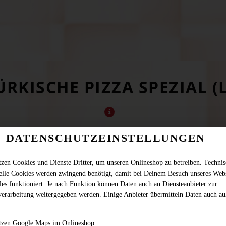
ÜRKISCHE PIZZA SPEZIAL (L
DATENSCHUTZEINSTELLUNGEN
tzen Cookies und Dienste Dritter, um unseren Onlineshop zu betreiben. Techni
ielle Cookies werden zwingend benötigt, damit bei Deinem Besuch unseres Web
les funktioniert. Je nach Funktion können Daten auch an Diensteanbieter zur
verarbeitung weitergegeben werden. Einige Anbieter übermitteln Daten auch au
cktes mit Käse überbacken, mit Krautsalat, Zwiebeln, Zaziki, Eisbergsalat un
.
JETZT BESTELLEN
tzen Google Maps im Onlineshop.