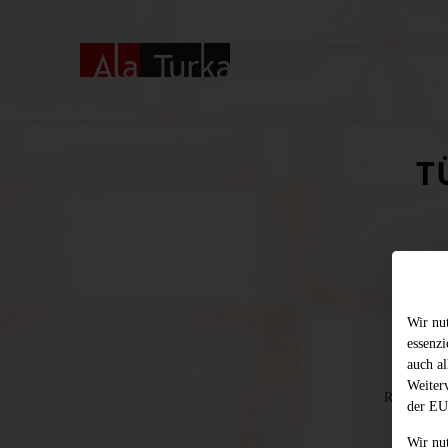
T
Wir nu
essenz
auch al
Weiter
Rindergeha
der EU
Wir nu