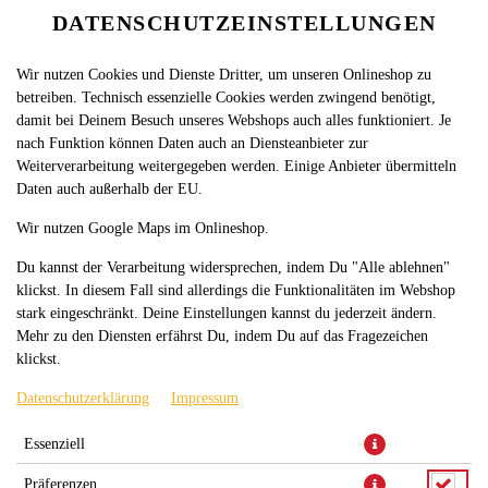
DATENSCHUTZEINSTELLUNGEN
SPRACHE ÄNDERN
DE
Wir nutzen Cookies und Dienste Dritter, um unseren Onlineshop zu
betreiben. Technisch essenzielle Cookies werden zwingend benötigt,
damit bei Deinem Besuch unseres Webshops auch alles funktioniert. Je
nach Funktion können Daten auch an Diensteanbieter zur
Weiterverarbeitung weitergegeben werden. Einige Anbieter übermitteln
Daten auch außerhalb der EU.
ALA TURKA TELLER
Wir nutzen Google Maps im Onlineshop.
Du kannst der Verarbeitung widersprechen, indem Du "Alle ablehnen"
klickst. In diesem Fall sind allerdings die Funktionalitäten im Webshop
stark eingeschränkt. Deine Einstellungen kannst du jederzeit ändern.
Mehr zu den Diensten erfährst Du, indem Du auf das Fragezeichen
klickst.
Datenschutzerklärung
Impressum
groß, Ala Turka Kebap mit Salat, Zwiebeln, Eisbergsalat, Tomaten,
Essenziell
Zaziki und Fladenbrot
Präferenzen