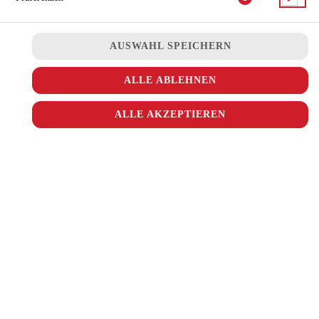
JETZT BESTELLEN
AUSWAHL SPEICHERN
ALLE ABLEHNEN
ALLE AKZEPTIEREN
© 2026
Ala Turka
Impressum
Datenschutz
Datenschutzeinstellungen
Barrierefreiheit
AGB
Lieferdienstsoftware und Webshop von
SIDES